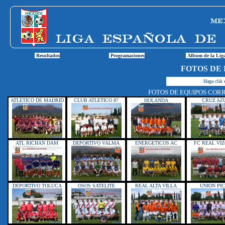
Resultados
Programaciones
Album de la Lig
FOTOS DE 
Haga clik e
FOTOS DE EQUIPOS COR
ATLETICO DE MADRID
CLUB ATLETICO 87
HOLANDA
CRUZ AZ
ATL RICHAN DAM
DEPORTIVO VALMA
ENERGETICOS AC
FC REAL VI
DEPORTIVO TOLUCA
OSOS SATELITE
REAL ALTA VILLA
UNION PI