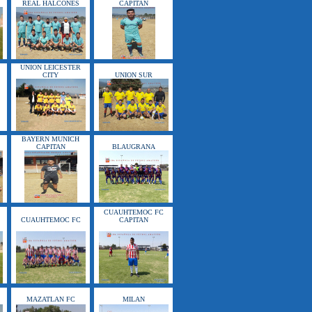
REAL HALCONES
CAPITAN
UNION LEICESTER
X
CITY
UNION SUR
BAYERN MUNICH
X
CAPITAN
BLAUGRANA
X
CUAUHTEMOC FC
CUAUHTEMOC FC
CAPITAN
X
X
MAZATLAN FC
MILAN