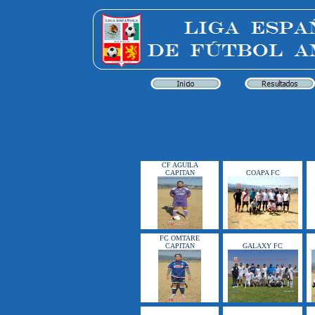
CF AGUILA
X
CAPITAN
COAPA FC
FC OMTARE
X
CAPITAN
GALAXY FC
X
X