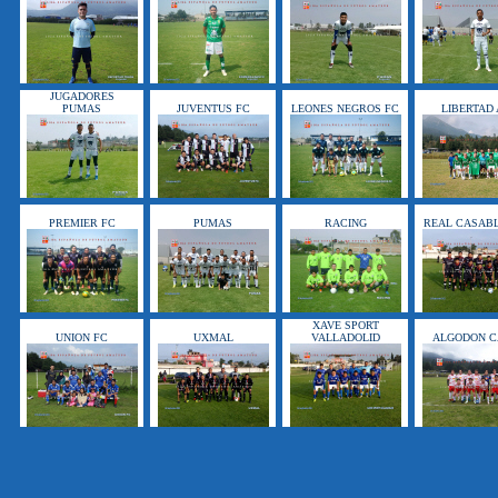
JUGADORES
X
X
X
PUMAS
JUVENTUS FC
LEONES NEGROS FC
LIBERTAD
X
X
X
X
PREMIER FC
PUMAS
RACING
REAL CASAB
X
X
XAVE SPORT
X
UNION FC
UXMAL
VALLADOLID
ALGODON C