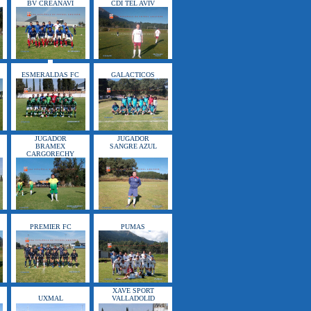
BV CREANAVI
CDI TEL AVIV
X
X
ESMERALDAS FC
GALACTICOS
JUGADOR
JUGADOR
BRAMEX
SANGRE AZUL
CARGORECHY
X
X
PREMIER FC
PUMAS
X
XAVE SPORT
UXMAL
VALLADOLID