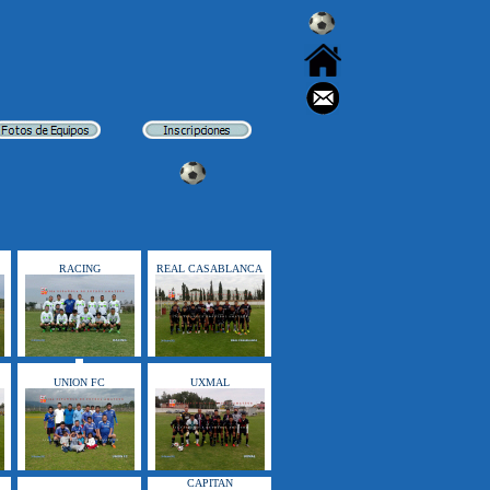
X
X
RACING
REAL CASABLANCA
X
X
UNION FC
UXMAL
X
CAPITAN