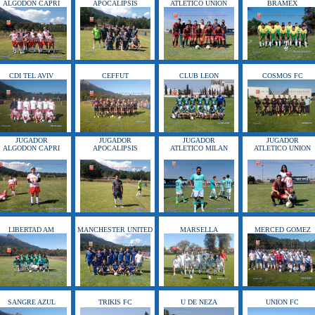
ALGODON CAPRI
APOCALIPSIS
ATLETICO UNION
BRAMEX
X
X
X
X
CDI TEL AVIV
CEFFUT
CLUB LEON
COSMOS FC
JUGADOR
JUGADOR
JUGADOR
JUGADOR
ALGODON CAPRI
APOCALIPSIS
ATLETICO MILAN
ATLETICO UNION
X
X
X
X
LIBERTAD AM
MANCHESTER UNITED
MARSELLA
MERCED GOMEZ
X
X
X
X
SANGRE AZUL
TRIKIS FC
U DE NEZA
UNION FC